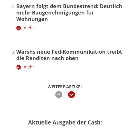
Bayern folgt dem Bundestrend: Deutlich
mehr Baugenehmigungen für
Wohnungen
mehr
Warshs neue Fed-Kommunikation treibt
die Renditen nach oben
mehr
WEITERE ARTIKEL
zurück
weiter
Aktuelle Ausgabe der Cash:
Vermieter-Zutritt: Wann Mieter
die Wohnung öffnen müssen