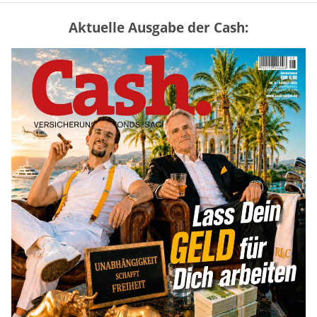
Aktuelle Ausgabe der Cash:
Vermieter-Zutritt: Wann Mieter
die Wohnung öffnen müssen
mehr
Goldpreis erreicht Sieben-Wochen-
Hoch nach schwachen US-Jobdaten
mehr
US-Kryptogesetz auf der Kippe:
Drei Streitpunkte bremsen den CLARITY
Act
mehr