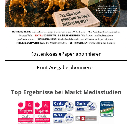
WEITERE ARTIKEL
zurück
weiter
Kostenloses ePaper abonnieren
Print-Ausgabe abonnieren
Top-Ergebnisse bei Markt-Mediastudien