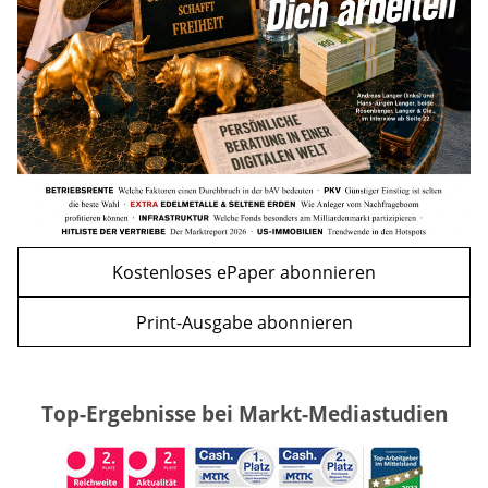
mehr
WEITERE ARTIKEL
zurück
weiter
Kostenloses ePaper abonnieren
Print-Ausgabe abonnieren
Top-Ergebnisse bei Markt-Mediastudien