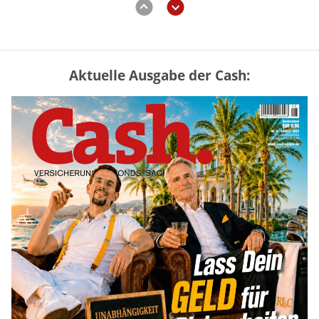
Aktuelle Ausgabe der Cash:
Mütterrente III Tabelle: So viel Renten-
Nachzahlung ist pro Kind möglich
mehr
„Jung kauft Alt“ 2026: Neue Förderung im
Überblick – Tabelle mit Kreditbeträgen
und Einkommensgrenzen
mehr
Bitcoin im Wartemodus: Fed und CLARITY
Act geben die Richtung vor