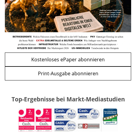
WEITERE ARTIKEL
zurück
weiter
Kostenloses ePaper abonnieren
Print-Ausgabe abonnieren
Top-Ergebnisse bei Markt-Mediastudien