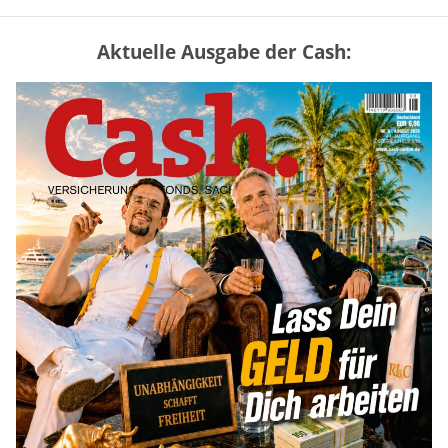
Aktuelle Ausgabe der Cash:
„Jung kauft Alt“ 2026: Neue Förderung im
Überblick – Tabelle mit Kreditbeträgen
und Einkommensgrenzen
mehr
Mütterrente III Tabelle: So viel Renten-
Nachzahlung ist pro Kind möglich
mehr
Apple-Aktie nach Quartalszahlen: Ist der
Kursrückgang jetzt eine Kaufchance?
mehr