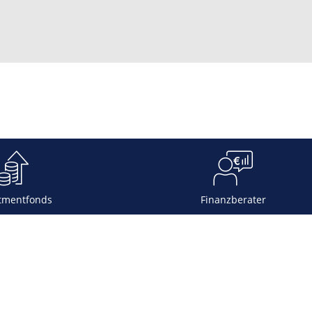
tmentfonds
Finanzberater