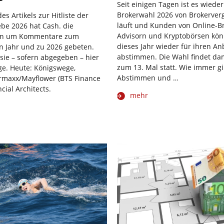
Seit einigen Tagen ist es wieder
Brokerwahl 2026 von Brokerverg
s Artikels zur Hitliste der
läuft und Kunden von Online-B
ebe 2026 hat Cash. die
Advisorn und Kryptobörsen kö
n um Kommentare zum
dieses Jahr wieder für ihren An
n Jahr und zu 2026 gebeten.
abstimmen. Die Wahl findet dam
 sie – sofern abgegeben – hier
zum 13. Mal statt. Wie immer gil
nge. Heute: Königswege,
Abstimmen und …
rmaxx/Mayflower (BTS Finance
cial Architects.
mehr