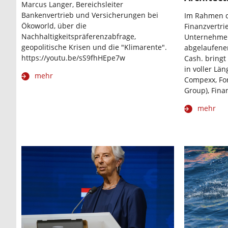
Marcus Langer, Bereichsleiter
Bankenvertrieb und Versicherungen bei
Im Rahmen de
Ökoworld, über die
Finanzvertri
Nachhaltigkeitspräferenzabfrage,
Unternehme
geopolitische Krisen und die "Klimarente".
abgelaufene
https://youtu.be/sS9fhHEpe7w
Cash. bringt
in voller Lä
mehr
Compexx, Fo
Group), Finan
mehr