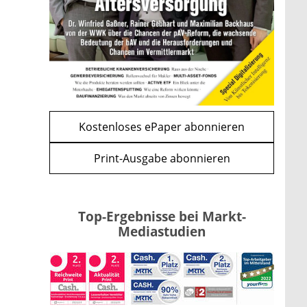
und CLARITY Act geben die
Richtung vor
mehr
WEITERE ARTIKEL
zurück
weiter
Kostenloses ePaper abonnieren
Print-Ausgabe abonnieren
Top-Ergebnisse bei Markt-
Mediastudien