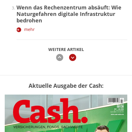
Wenn das Rechenzentrum absäuft: Wie
Naturgefahren digitale Infrastruktur
bedrohen
mehr
WEITERE ARTIKEL
zurück
weiter
Aktuelle Ausgabe der Cash:
Mütterrente III Tabelle: So viel Renten-
Nachzahlung ist pro Kind möglich
mehr
„Jung kauft Alt“ 2026: Neue Förderung im