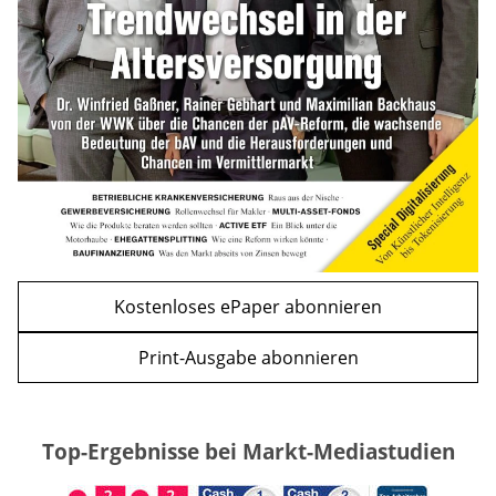
mehr
WEITERE ARTIKEL
zurück
weiter
Kostenloses ePaper abonnieren
Print-Ausgabe abonnieren
Top-Ergebnisse bei Markt-Mediastudien