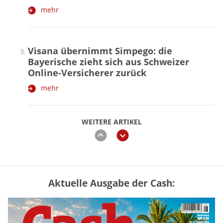
mehr
Visana übernimmt Simpego: die
Bayerische zieht sich aus Schweizer
Online-Versicherer zurück
mehr
WEITERE ARTIKEL
zurück
weiter
Aktuelle Ausgabe der Cash:
Mütterrente III Tabelle: So viel Renten-
Nachzahlung ist pro Kind möglich
mehr