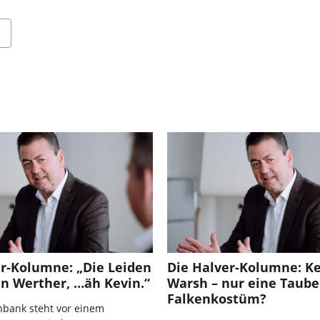
er-Kolumne: „Die Leiden
Die Halver-Kolumne: K
n Werther, …äh Kevin.“
Warsh – nur eine Taube
Falkenkostüm?
nbank steht vor einem