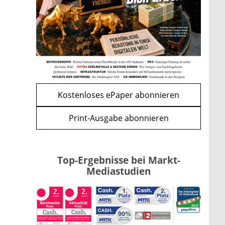
Renten-Nachzahlung ist pro
Kind möglich
mehr
WEITERE ARTIKEL
zurück
weiter
Kostenloses ePaper abonnieren
Print-Ausgabe abonnieren
Top-Ergebnisse bei Markt-
Mediastudien