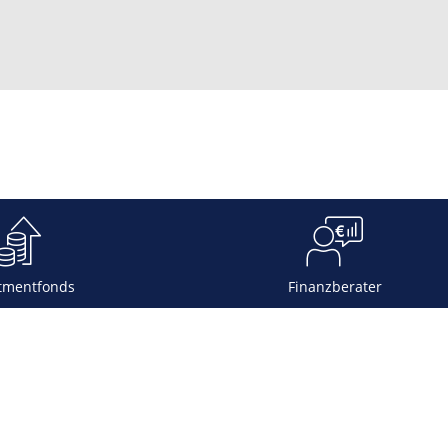
tmentfonds
Finanzberater