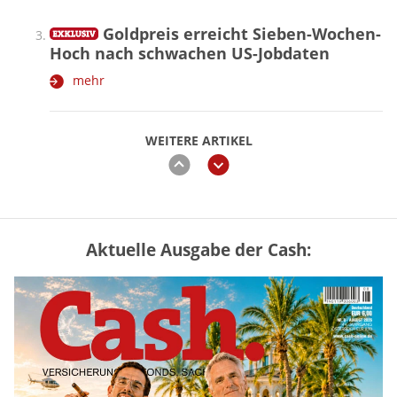
Goldpreis erreicht Sieben-Wochen-
Hoch nach schwachen US-Jobdaten
mehr
WEITERE ARTIKEL
zurück
weiter
Aktuelle Ausgabe der Cash:
Vermieter-Zutritt: Wann Mieter
die Wohnung öffnen müssen
mehr
Goldpreis erreicht Sieben-Wochen-
Hoch nach schwachen US-Jobdaten