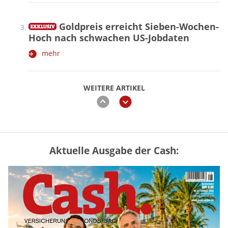
Goldpreis erreicht Sieben-Wochen-
Hoch nach schwachen US-Jobdaten
mehr
WEITERE ARTIKEL
zurück
weiter
Aktuelle Ausgabe der Cash:
Vermieter-Zutritt: Wann Mieter
die Wohnung öffnen müssen
mehr
Goldpreis erreicht Sieben-Wochen-