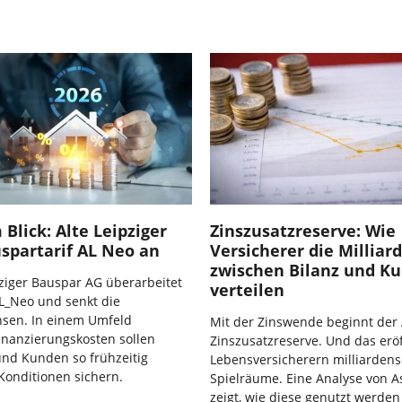
 Blick: Alte Leipziger
Zinszusatzreserve: Wie
spartarif AL Neo an
Versicherer die Milliar
zwischen Bilanz und K
pziger Bauspar AG überarbeitet
verteilen
AL_Neo und senkt die
nsen. In einem Umfeld
Mit der Zinswende beginnt der
inanzierungskosten sollen
Zinszusatzreserve. Und das erö
nd Kunden so frühzeitig
Lebensversicherern milliarden
 Konditionen sichern.
Spielräume. Eine Analyse von A
zeigt, wie diese genutzt werde