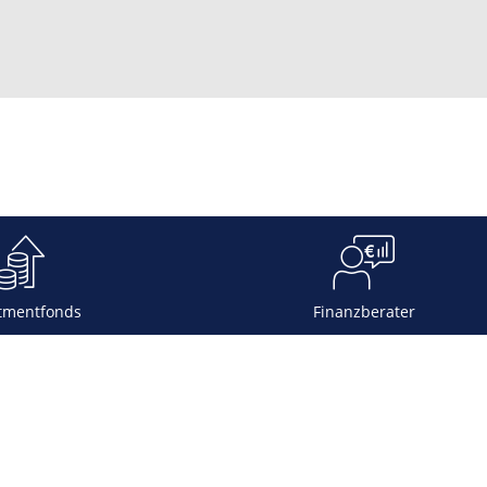
tmentfonds
Finanzberater