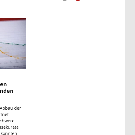
den
unden
 Abbau der
ffnet
schwere
ssekurata
n könnten