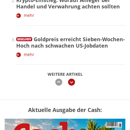
Krypto-Einstieg: Worauf Anleger bei
Handel und Verwahrung achten sollten
mehr
Goldpreis erreicht Sieben-Wochen-
Hoch nach schwachen US-Jobdaten
mehr
WEITERE ARTIKEL
zurück
weiter
Aktuelle Ausgabe der Cash:
Vermieter-Zutritt: Wann Mieter
die Wohnung öffnen müssen
mehr