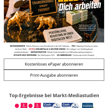
mehr
WEITERE ARTIKEL
zurück
weiter
Kostenloses ePaper abonnieren
Print-Ausgabe abonnieren
Top-Ergebnisse bei Markt-Mediastudien