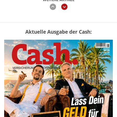
zurück
weiter
Aktuelle Ausgabe der Cash:
Vermieter-Zutritt: Wann Mieter
die Wohnung öffnen müssen
mehr
Mütterrente III Tabelle: So viel Renten-
Nachzahlung ist pro Kind möglich
mehr
„Jung kauft Alt“ 2026: Neue Förderung im
Überblick – Tabelle mit Kreditbeträgen
und Einkommensgrenzen