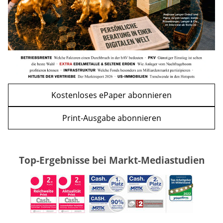
WEITERE ARTIKEL
zurück
weiter
Kostenloses ePaper abonnieren
Print-Ausgabe abonnieren
Top-Ergebnisse bei Markt-Mediastudien