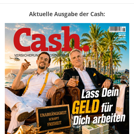
Aktuelle Ausgabe der Cash:
Mütterrente III Tabelle: So viel Renten-
Nachzahlung ist pro Kind möglich
mehr
„Jung kauft Alt“ 2026: Neue Förderung im
Überblick – Tabelle mit Kreditbeträgen
und Einkommensgrenzen
mehr
Bitcoin im Wartemodus: Fed und CLARITY
Act geben die Richtung vor
mehr