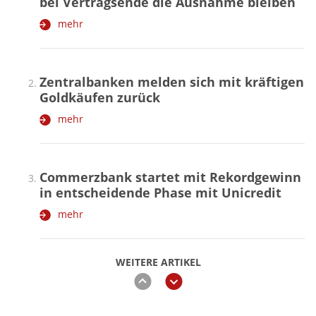
bei Vertragsende die Ausnahme bleiben
mehr
Zentralbanken melden sich mit kräftigen
Goldkäufen zurück
mehr
Commerzbank startet mit Rekordgewinn
in entscheidende Phase mit Unicredit
mehr
WEITERE ARTIKEL
zurück
weiter