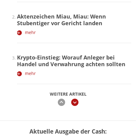
Aktenzeichen Miau, Miau: Wenn
Stubentiger vor Gericht landen
mehr
Krypto-Einstieg: Worauf Anleger bei
Handel und Verwahrung achten sollten
mehr
WEITERE ARTIKEL
zurück
weiter
Aktuelle Ausgabe der Cash:
Vermieter-Zutritt: Wann Mieter