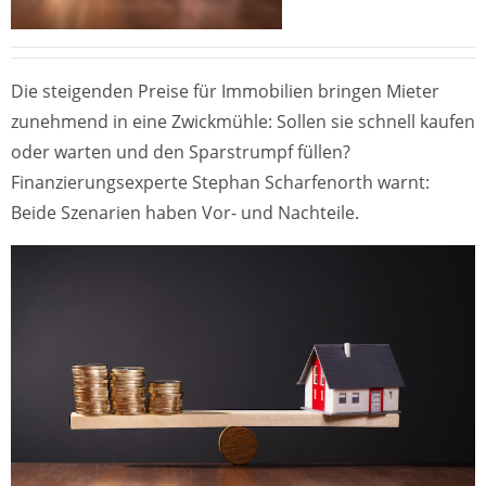
Die steigenden Preise für Immobilien bringen Mieter
zunehmend in eine Zwickmühle: Sollen sie schnell kaufen
oder warten und den Sparstrumpf füllen?
Finanzierungsexperte Stephan Scharfenorth warnt:
Beide Szenarien haben Vor- und Nachteile.