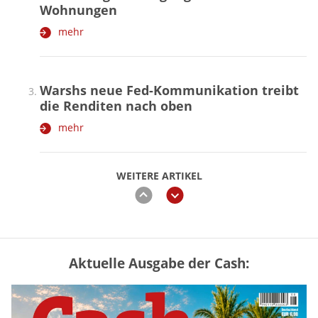
Wohnungen
mehr
Warshs neue Fed-Kommunikation treibt
die Renditen nach oben
mehr
WEITERE ARTIKEL
zurück
weiter
Aktuelle Ausgabe der Cash:
Vermieter-Zutritt: Wann Mieter
die Wohnung öffnen müssen
mehr