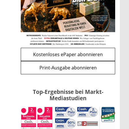
Bitcoin im Wartemodus: Fed
und CLARITY Act geben die
Richtung vor
mehr
WEITERE ARTIKEL
zurück
weiter
Kostenloses ePaper abonnieren
Print-Ausgabe abonnieren
Top-Ergebnisse bei Markt-
Mediastudien