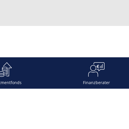
tmentfonds
Finanzberater