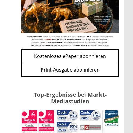
Kindergelderhöhung 2027: So
viel ist für Familien geplant
mehr
WEITERE ARTIKEL
zurück
weiter
Kostenloses ePaper abonnieren
Print-Ausgabe abonnieren
Top-Ergebnisse bei Markt-
Mediastudien