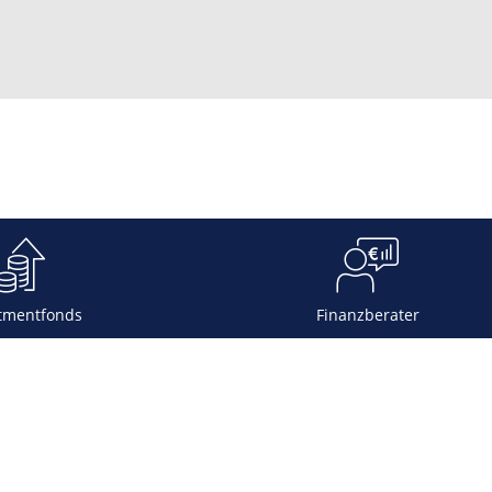
tmentfonds
Finanzberater