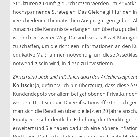
Strukturen zukünftig durchsetzen werden. Im Privatk
hochspannende Strategien. Das Gleiche gilt für den In
verschiedenen thematischen Ausprägungen geben. Al
zunächst die Kenntnisse erlangen, um überhaupt die 
ist noch ein weiter Weg. Da sind wir als Asset Manage
zu schaffen, um die richtigen Informationen an den K
edukative Maßnahmen notwendig, um diese Assetklass
notwendig sein wird, in diese zu investieren.
Zinsen sind back und mit ihnen auch das Anleihensegment.
Kolitsch
: Ja, definitiv. Ich bin überzeugt, dass diese A
Kundendepots vor allem bei gehobenen Privatkunde
werden. Dort sind die Diversifikationseffekte hoch g
man sich die Renditen über die letzten 20 Jahre ansc
Equity eine sehr deutliche Erhöhung der Rendite gebra
erweitert und Sie haben dadurch eine höhere Inflatio
Portfolios. Dadurch ist die Investition in Private Mark