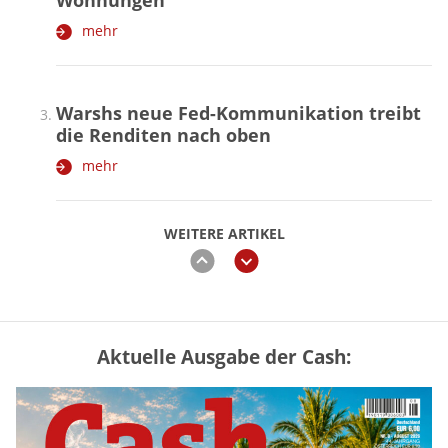
Wohnungen
mehr
Warshs neue Fed-Kommunikation treibt
die Renditen nach oben
mehr
WEITERE ARTIKEL
zurück
weiter
Aktuelle Ausgabe der Cash:
Vermieter-Zutritt: Wann Mieter
die Wohnung öffnen müssen
mehr