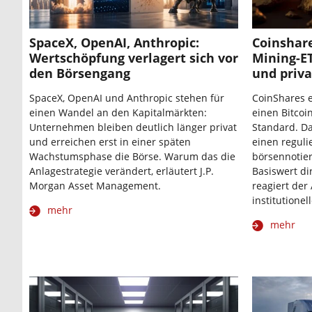
SpaceX, OpenAI, Anthropic:
Coinshare
Wertschöpfung verlagert sich vor
Mining-ET
den Börsengang
und priva
SpaceX, OpenAI und Anthropic stehen für
CoinShares 
einen Wandel an den Kapitalmärkten:
einen Bitcoi
Unternehmen bleiben deutlich länger privat
Standard. Da
und erreichen erst in einer späten
einen reguli
Wachstumsphase die Börse. Warum das die
börsennotier
Anlagestrategie verändert, erläutert J.P.
Basiswert di
Morgan Asset Management.
reagiert der
institutione
mehr
mehr