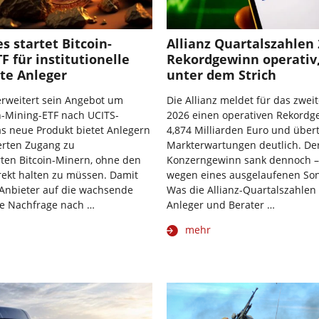
s startet Bitcoin-
Allianz Quartalszahlen 
F für institutionelle
Rekordgewinn operativ
te Anleger
unter dem Strich
erweitert sein Angebot um
Die Allianz meldet für das zwei
n-Mining-ETF nach UCITS-
2026 einen operativen Rekordg
s neue Produkt bietet Anlegern
4,874 Milliarden Euro und übertr
erten Zugang zu
Markterwartungen deutlich. De
ten Bitcoin-Minern, ohne den
Konzerngewinn sank dennoch – 
rekt halten zu müssen. Damit
wegen eines ausgelaufenen Son
 Anbieter auf die wachsende
Was die Allianz-Quartalszahlen
lle Nachfrage nach …
Anleger und Berater …
mehr