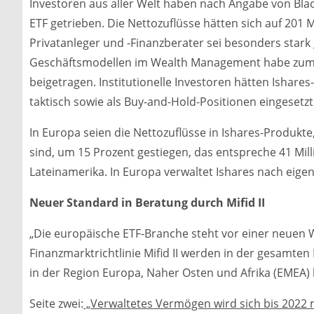
Investoren aus aller Welt haben nach Angabe von Bla
ETF getrieben. Die Nettozuflüsse hätten sich auf 201 
Privatanleger und -Finanzberater sei besonders star
Geschäftsmodellen im Wealth Management habe zum Ei
beigetragen. Institutionelle Investoren hätten Ishare
taktisch sowie als Buy-and-Hold-Positionen eingesetzt
In Europa seien die Nettozuflüsse in Ishares-Produkte
sind, um 15 Prozent gestiegen, das entspreche 41 Mil
Lateinamerika. In Europa verwaltet Ishares nach eige
Neuer Standard in Beratung durch Mifid II
„Die europäische ETF-Branche steht vor einer neuen
Finanzmarktrichtlinie Mifid II werden in der gesamten
in der Region Europa, Naher Osten und Afrika (EMEA) 
Seite zwei:
„Verwaltetes Vermögen wird sich bis 2022 