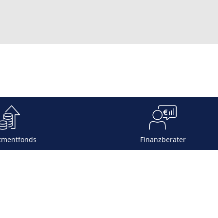
tmentfonds
Finanzberater