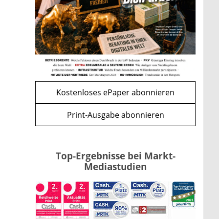
Apple-Aktie nach
Quartalszahlen: Ist der
Kursrückgang jetzt eine
Kaufchance?
mehr
WEITERE ARTIKEL
zurück
weiter
Kostenloses ePaper abonnieren
Print-Ausgabe abonnieren
Top-Ergebnisse bei Markt-
Mediastudien