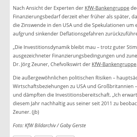
Nach Ansicht der Experten der
KfW-Bankengruppe
de
Finanzierungsbedarf derzeit eher früher als später, d
die Zinswende in den USA und die Spekulationen um e
aufgrund sinkender Deflationsgefahren zurückzuführ
„Die Investitionsdynamik bleibt mau – trotz guter Sti
ausgezeichneter Finanzierungsbedingungen und zun
Dr. Jörg Zeuner, Chefvolkswirt der
KfW-Bankengruppe
Die außergewöhnlichen politischen Risiken – hauptsäch
Wirtschaftsbeziehungen zu USA und Großbritannien –
und dämpften die Investitionsbereitschaft. „Ich erwa
diesem Jahr nachhaltig aus seiner seit 2011 zu beo
Zeuner. (jb)
Foto: KfW Bildarchiv / Gaby Gerste