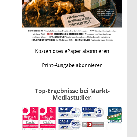
und CLARITY Act geben die
Richtung vor
mehr
WEITERE ARTIKEL
zurück
weiter
Kostenloses ePaper abonnieren
Print-Ausgabe abonnieren
Top-Ergebnisse bei Markt-
Mediastudien