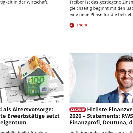
igkeit in der Wirtschaft.
Treiber ist das gestiegene Zins
gleichzeitig beginnt mit den 
eine neue Phase für die betrieb
mehr
 als Altersvorsorge:
Hitliste Finanzve
rte Erwerbstätige setzt
2026 – Statements: RWS
neigentum
Finanzprofi, Deutuna, d
mobilie bleibt für viele
Im Rahmen des Artikels zur Hitl