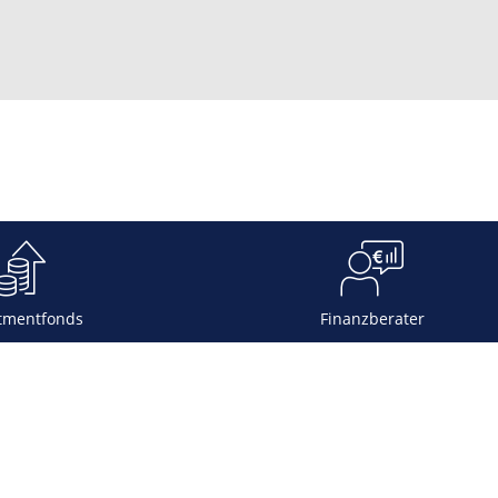
tmentfonds
Finanzberater