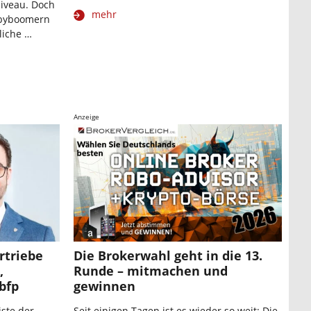
niveau. Doch
mehr
Babyboomern
liche …
Anzeige
rtriebe
Die Brokerwahl geht in die 13.
,
Runde – mitmachen und
bfp
gewinnen
iste der
Seit einigen Tagen ist es wieder so weit: Die