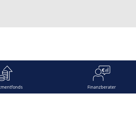
tmentfonds
Finanzberater