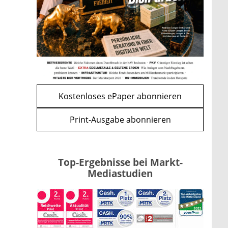
Bitcoin im Wartemodus: Fed
und CLARITY Act geben die
Richtung vor
mehr
WEITERE ARTIKEL
zurück
weiter
Kostenloses ePaper abonnieren
Print-Ausgabe abonnieren
Top-Ergebnisse bei Markt-
Mediastudien