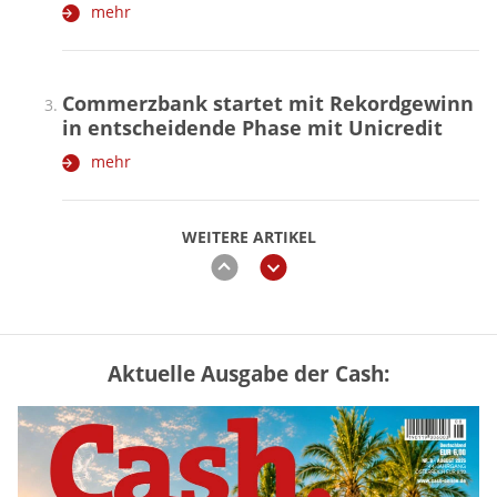
mehr
Commerzbank startet mit Rekordgewinn
in entscheidende Phase mit Unicredit
mehr
WEITERE ARTIKEL
zurück
weiter
Aktuelle Ausgabe der Cash:
Mütterrente III Tabelle: So viel Renten-
Nachzahlung ist pro Kind möglich
mehr