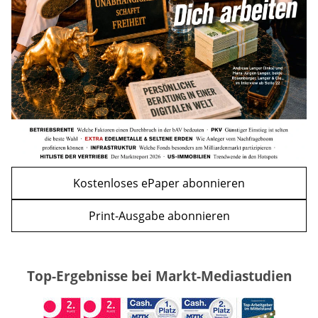
mehr
WEITERE ARTIKEL
zurück
weiter
Kostenloses ePaper abonnieren
Print-Ausgabe abonnieren
Top-Ergebnisse bei Markt-Mediastudien