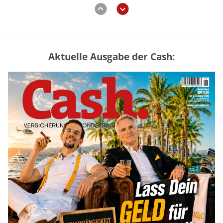
Aktuelle Ausgabe der Cash:
Mütterrente III Tabelle: So viel Renten-
Nachzahlung ist pro Kind möglich
mehr
„Jung kauft Alt“ 2026: Neue Förderung im
Überblick – Tabelle mit Kreditbeträgen
und Einkommensgrenzen
mehr
Bitcoin im Wartemodus: Fed und CLARITY
Act geben die Richtung vor