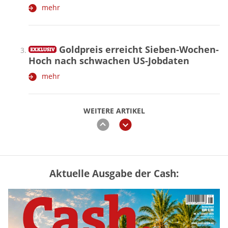
mehr
Goldpreis erreicht Sieben-Wochen-
Hoch nach schwachen US-Jobdaten
mehr
WEITERE ARTIKEL
zurück
weiter
Aktuelle Ausgabe der Cash:
Vermieter-Zutritt: Wann Mieter
die Wohnung öffnen müssen
mehr