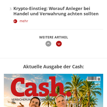
Krypto-Einstieg: Worauf Anleger bei
Handel und Verwahrung achten sollten
mehr
WEITERE ARTIKEL
zurück
weiter
Aktuelle Ausgabe der Cash:
Vermieter-Zutritt: Wann Mieter
die Wohnung öffnen müssen
mehr
Goldpreis erreicht Sieben-Wochen-
Hoch nach schwachen US-Jobdaten