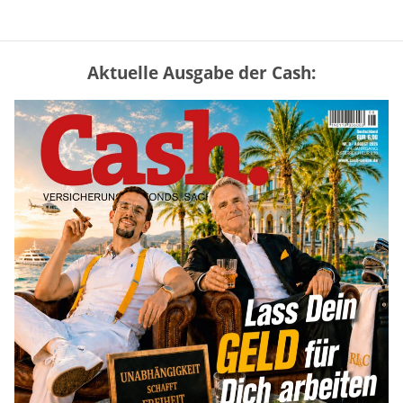
Aktuelle Ausgabe der Cash:
Vermieter-Zutritt: Wann Mieter
die Wohnung öffnen müssen
mehr
Goldpreis erreicht Sieben-Wochen-
Hoch nach schwachen US-Jobdaten
mehr
Mütterrente III Tabelle: So viel Renten-
Nachzahlung ist pro Kind möglich
mehr