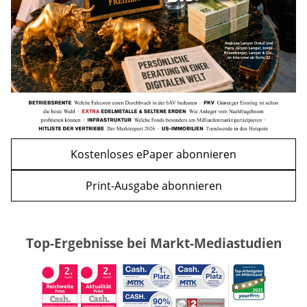
WEITERE ARTIKEL
zurück
weiter
Kostenloses ePaper abonnieren
Print-Ausgabe abonnieren
Top-Ergebnisse bei Markt-Mediastudien