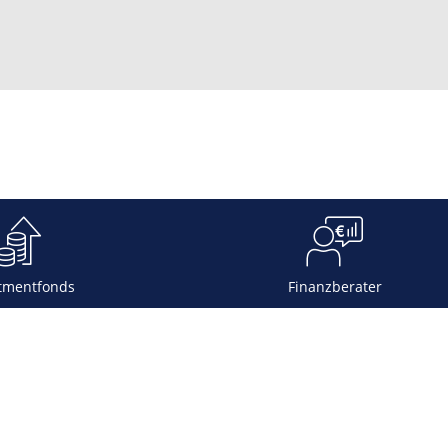
tmentfonds
Finanzberater