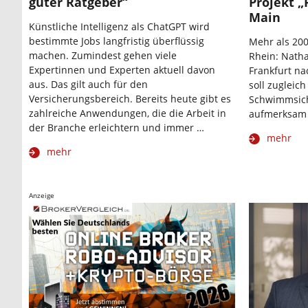
guter Ratgeber“
Projekt „
Main
Künstliche Intelligenz als ChatGPT wird
bestimmte Jobs langfristig überflüssig
Mehr als 20
machen. Zumindest gehen viele
Rhein: Natha
Expertinnen und Experten aktuell davon
Frankfurt n
aus. Das gilt auch für den
soll zugleic
Versicherungsbereich. Bereits heute gibt es
Schwimmsich
zahlreiche Anwendungen, die die Arbeit in
aufmerksam
der Branche erleichtern und immer …
mehr
mehr
Anzeige