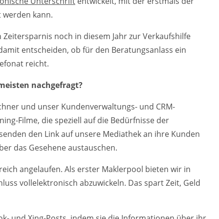
ronische Unterschrift
entwickelt, mit der erstmals der
t werden kann.
Zeitersparnis noch in diesem Jahr zur Verkaufshilfe
amit entscheiden, ob für den Beratungsanlass ein
efonat reicht.
meisten nachgefragt?
echner und unser Kundenverwaltungs- und CRM-
ng-Filme, die speziell auf die Bedürfnisse der
rsenden den Link auf unsere Mediathek an ihre Kunden
ber das Gesehene austauschen.
reich angelaufen. Als erster Maklerpool bieten wir in
luss vollelektronisch abzuwickeln. Das spart Zeit, Geld
- und Xing-Posts, indem sie die Informationen über ihr