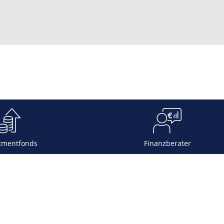
tmentfonds
Finanzberater