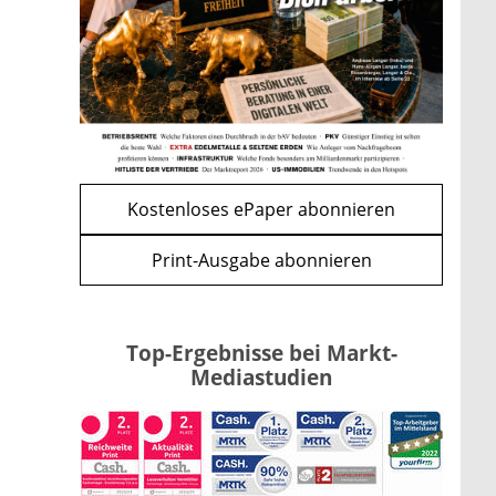
Förderung im Überblick –
Tabelle mit Kreditbeträgen und
Einkommensgrenzen
mehr
WEITERE ARTIKEL
zurück
weiter
Kostenloses ePaper abonnieren
Print-Ausgabe abonnieren
Top-Ergebnisse bei Markt-
Mediastudien