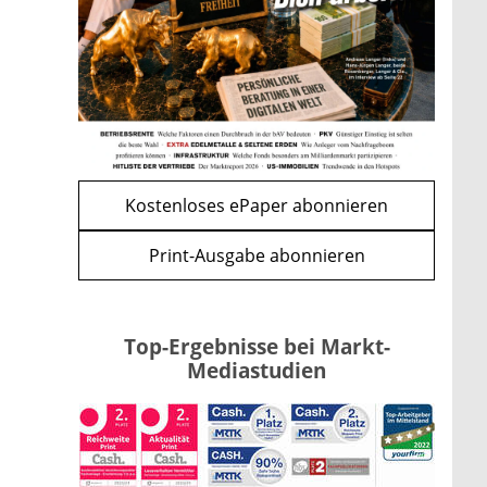
Bitcoin im Wartemodus: Fed
und CLARITY Act geben die
Richtung vor
mehr
WEITERE ARTIKEL
zurück
weiter
Kostenloses ePaper abonnieren
Print-Ausgabe abonnieren
Top-Ergebnisse bei Markt-
Mediastudien