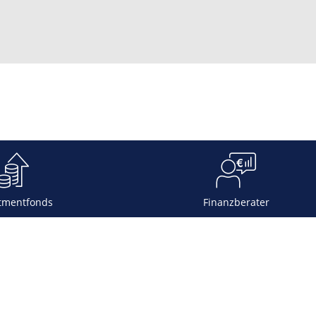
tmentfonds
Finanzberater