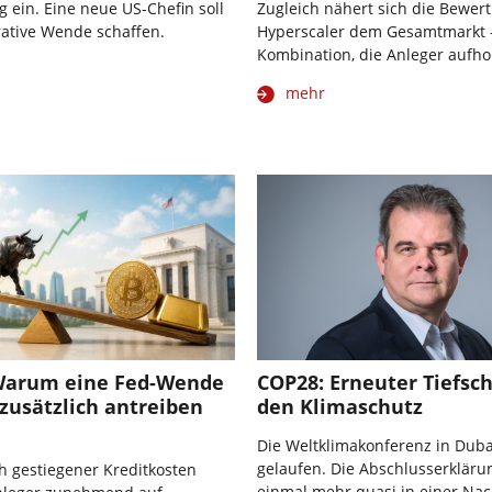
ein. Eine neue US-Chefin soll
Zugleich nähert sich die Bewer
ative Wende schaffen.
Hyperscaler dem Gesamtmarkt 
Kombination, die Anleger aufho
mehr
 Warum eine Fed-Wende
COP28: Erneuter Tiefsch
zusätzlich antreiben
den Klimaschutz
Die Weltklimakonferenz in Dubai
gelaufen. Die Abschlusserklär
ch gestiegener Kreditkosten
einmal mehr quasi in einer Na