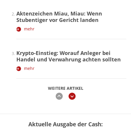
Aktenzeichen Miau, Miau: Wenn
Stubentiger vor Gericht landen
mehr
Krypto-Einstieg: Worauf Anleger bei
Handel und Verwahrung achten sollten
mehr
WEITERE ARTIKEL
zurück
weiter
Aktuelle Ausgabe der Cash:
Vermieter-Zutritt: Wann Mieter