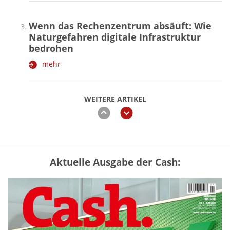
Wenn das Rechenzentrum absäuft: Wie
Naturgefahren digitale Infrastruktur
bedrohen
mehr
WEITERE ARTIKEL
zurück
weiter
Aktuelle Ausgabe der Cash:
Mütterrente III Tabelle: So viel Renten-
Nachzahlung ist pro Kind möglich
mehr