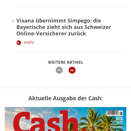
Visana übernimmt Simpego: die
Bayerische zieht sich aus Schweizer
Online-Versicherer zurück
mehr
WEITERE ARTIKEL
zurück
weiter
Aktuelle Ausgabe der Cash:
Mütterrente III Tabelle: So viel Renten-
Nachzahlung ist pro Kind möglich
mehr