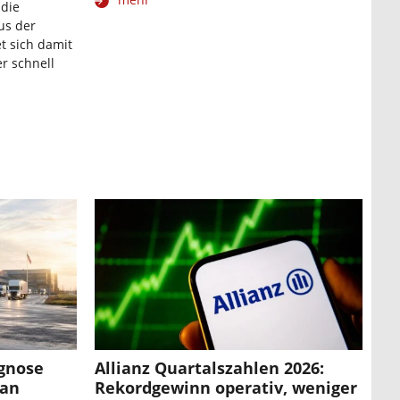
 die
us der
et sich damit
er schnell
ognose
Allianz Quartalszahlen 2026:
 an
Rekordgewinn operativ, weniger