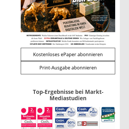
Vermieter-Zutritt: Wann
Mieter die Wohnung öffnen
müssen
mehr
WEITERE ARTIKEL
zurück
weiter
Kostenloses ePaper abonnieren
Print-Ausgabe abonnieren
Top-Ergebnisse bei Markt-
Mediastudien