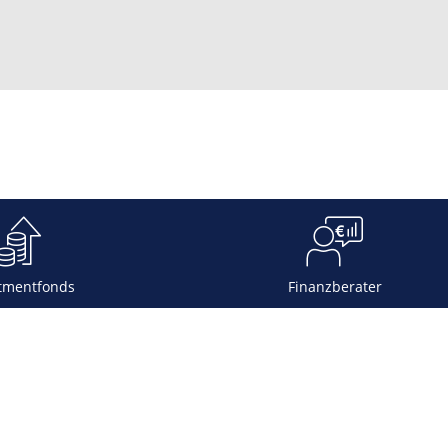
tmentfonds
Finanzberater