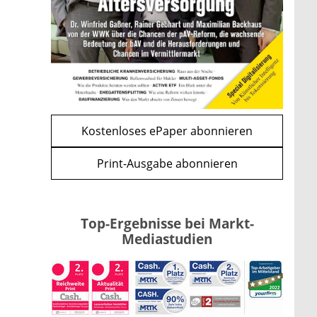
und CLARITY Act geben die
Richtung vor
mehr
WEITERE ARTIKEL
zurück
weiter
Kostenloses ePaper abonnieren
Print-Ausgabe abonnieren
Top-Ergebnisse bei Markt-
Mediastudien