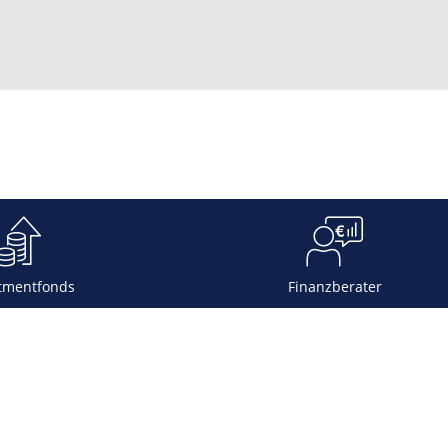
tmentfonds
Finanzberater