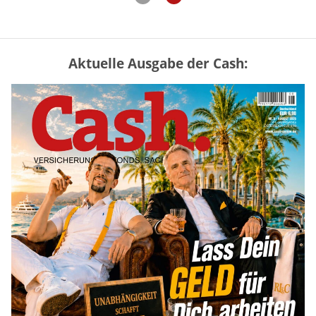
Aktuelle Ausgabe der Cash:
Mütterrente III Tabelle: So viel Renten-
Nachzahlung ist pro Kind möglich
mehr
„Jung kauft Alt“ 2026: Neue Förderung im
Überblick – Tabelle mit Kreditbeträgen
und Einkommensgrenzen
mehr
Bitcoin im Wartemodus: Fed und CLARITY
Act geben die Richtung vor
mehr