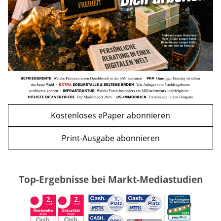
WEITERE ARTIKEL
zurück
weiter
Kostenloses ePaper abonnieren
Print-Ausgabe abonnieren
Top-Ergebnisse bei Markt-Mediastudien