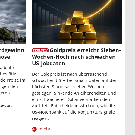
ordgewinn
Goldpreis erreicht Sieben-
nose
Wochen-Hoch nach schwachen
US-Jobdaten
albjahr
bestätigt
Der Goldpreis ist nach überraschend
nde Preise im
schwachen US-Arbeitsmarktdaten auf den
ingen den
höchsten Stand seit sieben Wochen
geren
gestiegen. Sinkende Anleiherenditen und
ein schwächerer Dollar verstärken den
bevor.
Auftrieb. Entscheidend wird nun, wie die
US-Notenbank auf die Konjunktursignale
reagiert.
mehr