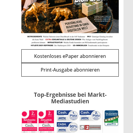
Förderung im Überblick –
Tabelle mit Kreditbeträgen und
Einkommensgrenzen
mehr
WEITERE ARTIKEL
zurück
weiter
Kostenloses ePaper abonnieren
Print-Ausgabe abonnieren
Top-Ergebnisse bei Markt-
Mediastudien