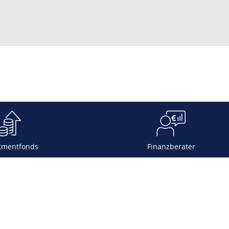
tmentfonds
Finanzberater