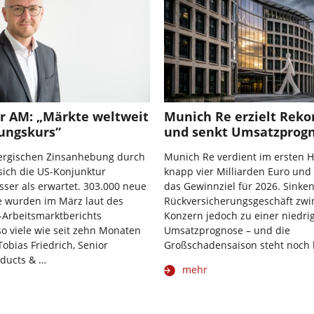
r AM: „Märkte weltweit
Munich Re erzielt Rek
lungskurs“
und senkt Umsatzprog
nergischen Zinsanhebung durch
Munich Re verdient im ersten H
 sich die US-Konjunktur
knapp vier Milliarden Euro und 
sser als erwartet. 303.000 neue
das Gewinnziel für 2026. Sinke
e wurden im März laut des
Rückversicherungsgeschäft zw
-Arbeitsmarktberichts
Konzern jedoch zu einer niedri
so viele wie seit zehn Monaten
Umsatzprognose – und die
Tobias Friedrich, Senior
Großschadensaison steht noch 
ducts & …
mehr