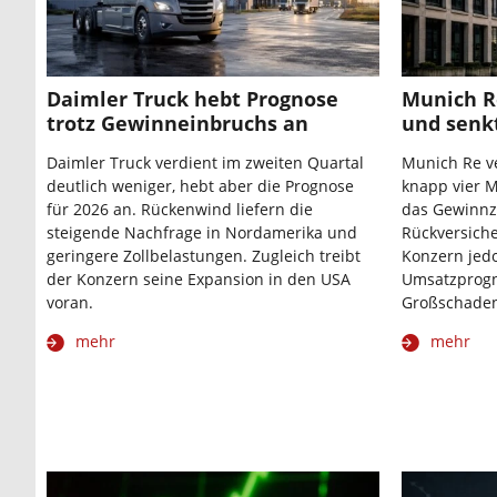
Daimler Truck hebt Prognose
Munich R
trotz Gewinneinbruchs an
und senk
Daimler Truck verdient im zweiten Quartal
Munich Re ve
deutlich weniger, hebt aber die Prognose
knapp vier M
für 2026 an. Rückenwind liefern die
das Gewinnzi
steigende Nachfrage in Nordamerika und
Rückversich
geringere Zollbelastungen. Zugleich treibt
Konzern jedo
der Konzern seine Expansion in den USA
Umsatzprogn
voran.
Großschaden
mehr
mehr