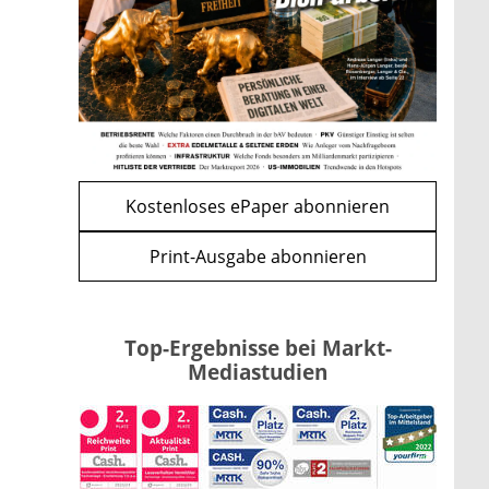
Förderung im Überblick –
Tabelle mit Kreditbeträgen und
Einkommensgrenzen
mehr
WEITERE ARTIKEL
zurück
weiter
Kostenloses ePaper abonnieren
Print-Ausgabe abonnieren
Top-Ergebnisse bei Markt-
Mediastudien