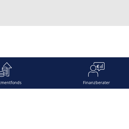
tmentfonds
Finanzberater