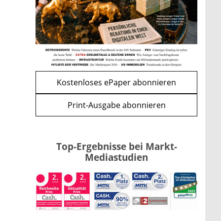
Kind möglich
mehr
WEITERE ARTIKEL
zurück
weiter
Kostenloses ePaper abonnieren
Print-Ausgabe abonnieren
Top-Ergebnisse bei Markt-
Mediastudien