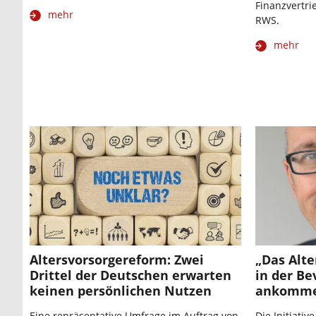
Finanzvertri
mehr
RWS.
mehr
Altersvorsorgereform: Zwei
„Das Alte
Drittel der Deutschen erwarten
in der Be
keinen persönlichen Nutzen
ankomm
Eine repräsentative Umfrage im Auftrag von
Die Initiativ