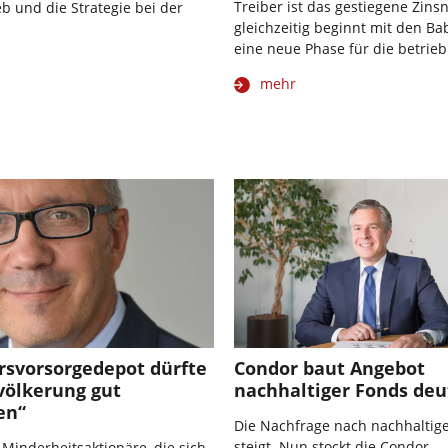
Treiber ist das gestiegene Zins
eb und die Strategie bei der
gleichzeitig beginnt mit den 
eine neue Phase für die betrieb
mehr
rsvorsorgedepot dürfte
Condor baut Angebot
völkerung gut
nachhaltiger Fonds deu
en“
Die Nachfrage nach nachhaltig
steigt. Nun stockt die Condor
e Minderheitsaktionäre, die sich