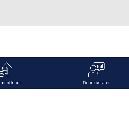
tmentfonds
Finanzberater