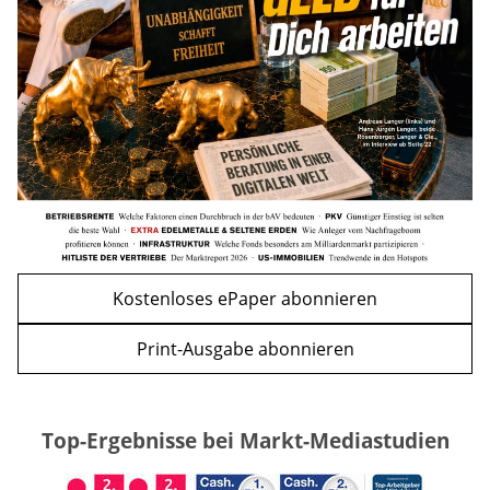
mehr
WEITERE ARTIKEL
zurück
weiter
Kostenloses ePaper abonnieren
Print-Ausgabe abonnieren
Top-Ergebnisse bei Markt-Mediastudien