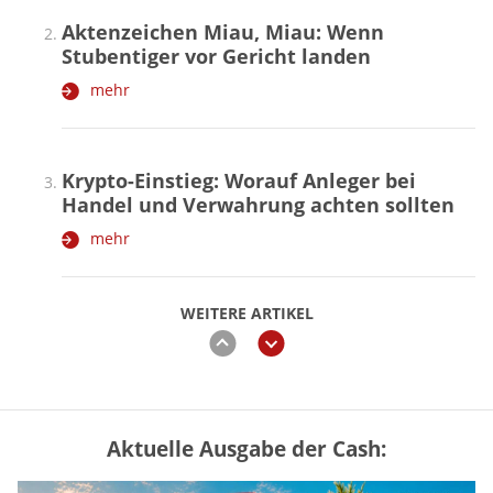
Aktenzeichen Miau, Miau: Wenn
Stubentiger vor Gericht landen
mehr
Krypto-Einstieg: Worauf Anleger bei
Handel und Verwahrung achten sollten
mehr
WEITERE ARTIKEL
zurück
weiter
Aktuelle Ausgabe der Cash:
Vermieter-Zutritt: Wann Mieter
die Wohnung öffnen müssen