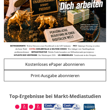
mehr
WEITERE ARTIKEL
zurück
weiter
Kostenloses ePaper abonnieren
Print-Ausgabe abonnieren
Top-Ergebnisse bei Markt-Mediastudien