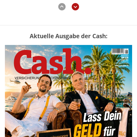
zurück
weiter
Aktuelle Ausgabe der Cash:
Mütterrente III Tabelle: So viel Renten-
Nachzahlung ist pro Kind möglich
mehr
„Jung kauft Alt“ 2026: Neue Förderung im
Überblick – Tabelle mit Kreditbeträgen
und Einkommensgrenzen
mehr
Bitcoin im Wartemodus: Fed und CLARITY
Act geben die Richtung vor