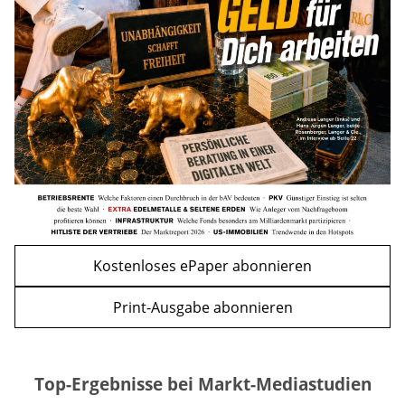
mehr
WEITERE ARTIKEL
zurück
weiter
Kostenloses ePaper abonnieren
Print-Ausgabe abonnieren
Top-Ergebnisse bei Markt-Mediastudien