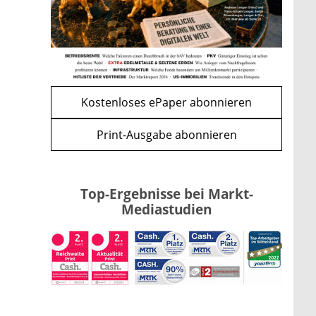
mehr
WEITERE ARTIKEL
zurück
weiter
Kostenloses ePaper abonnieren
Print-Ausgabe abonnieren
Top-Ergebnisse bei Markt-
Mediastudien