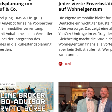
ndsplanung um
Jeder vierte Erwerbstät
uf & Co.
auf Wohneigentum
ol Jung, DMS & Cie. (JDC)
Die eigene Immobilie bleibt für 
s Angebot für seine Poolpartner
Deutsche ein wichtiger Baustei
a Immobilienverrentung.
Altersvorsorge. Das zeigt eine a
it Vobahome sollen Vermittler
YouGov-Umfrage im Auftrag der
 bei der Integration des
Gleichzeitig macht die Studie de
ldes in die Ruhestandsplanung
Wohneigentum finanzielle Vortei
werden.
aber kein Selbstläufer ist. Wer p
kann und …
mehr