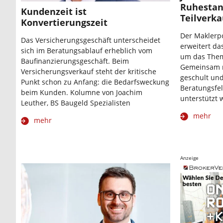
Ruhesta
Kundenzeit ist
Teilverka
Konvertierungszeit
Der Maklerpo
Das Versicherungsgeschäft unterscheidet
erweitert da
sich im Beratungsablauf erheblich vom
um das Them
Baufinanzierungsgeschäft. Beim
Gemeinsam m
Versicherungsverkauf steht der kritische
geschult und
Punkt schon zu Anfang: die Bedarfsweckung
Beratungsfe
beim Kunden. Kolumne von Joachim
unterstützt 
Leuther, BS Baugeld Spezialisten
mehr
mehr
Anzeige