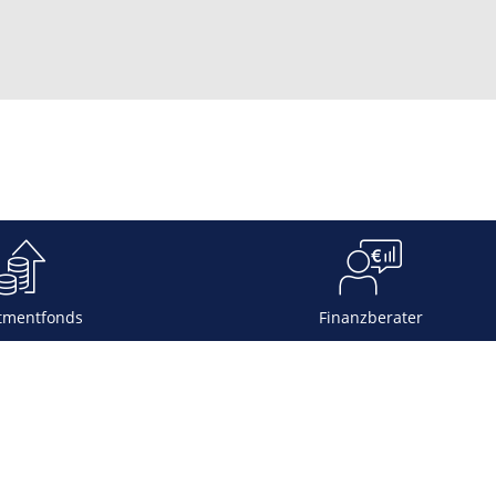
tmentfonds
Finanzberater