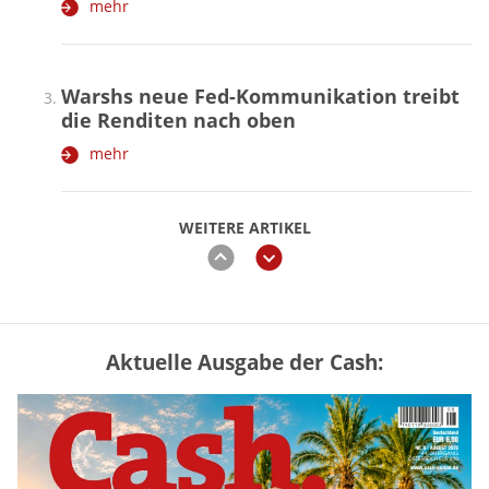
mehr
Warshs neue Fed-Kommunikation treibt
die Renditen nach oben
mehr
WEITERE ARTIKEL
zurück
weiter
Aktuelle Ausgabe der Cash:
Vermieter-Zutritt: Wann Mieter
die Wohnung öffnen müssen
mehr