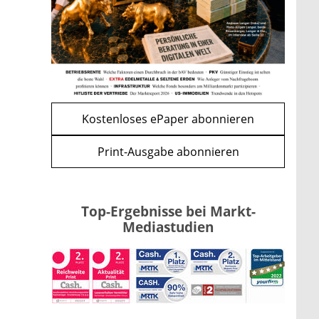
Kind möglich
mehr
WEITERE ARTIKEL
zurück
weiter
Kostenloses ePaper abonnieren
Print-Ausgabe abonnieren
Top-Ergebnisse bei Markt-
Mediastudien