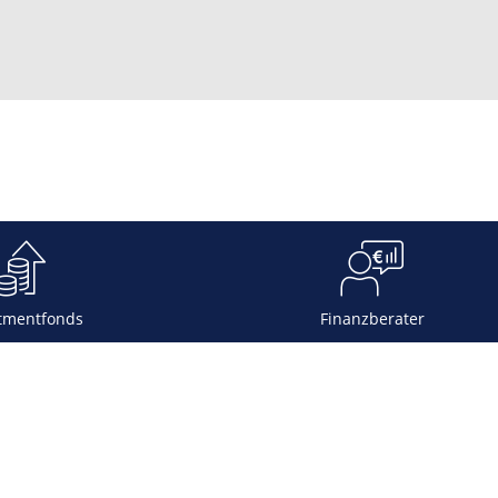
tmentfonds
Finanzberater