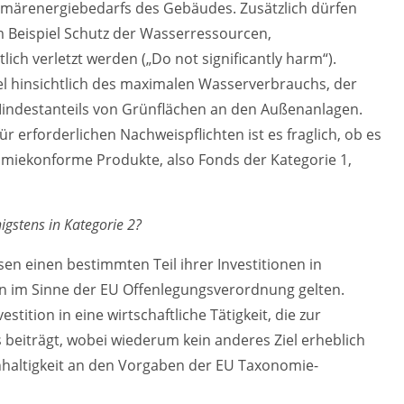
rimärenergiebedarfs des Gebäudes. Zusätzlich dürfen
 Beispiel Schutz der Wasserressourcen,
ch verletzt werden („Do not significantly harm“).
l hinsichtlich des maximalen Wasserverbrauchs, der
Mindestanteils von Grünflächen an den Außenanlagen.
 erforderlichen Nachweispflichten ist es fraglich, ob es
omiekonforme Produkte, also Fonds der Kategorie 1,
igstens in Kategorie 2?
en einen bestimmten Teil ihrer Investitionen in
nen im Sinne der EU Offenlegungsverordnung gelten.
estition in eine wirtschaftliche Tätigkeit, die zur
s beiträgt, wobei wiederum kein anderes Ziel erheblich
hhaltigkeit an den Vorgaben der EU Taxonomie-