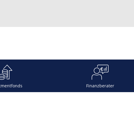
tmentfonds
Finanzberater