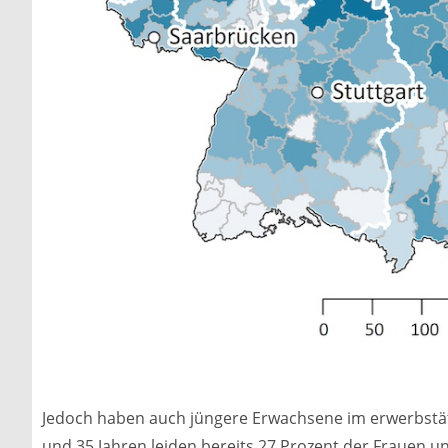
Jedoch haben auch jüngere Erwachsene im erwerbstät
und 35 Jahren leiden bereits 27 Prozent der Frauen 