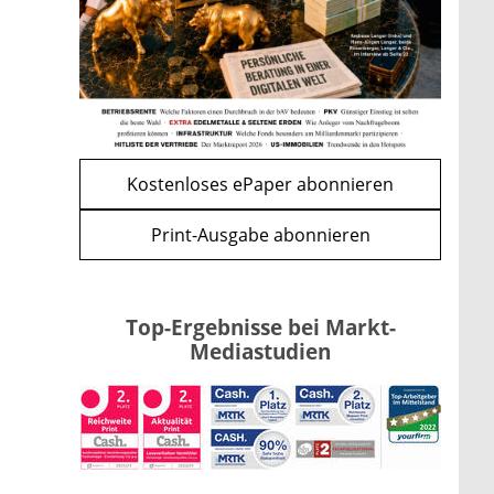
Kind möglich
mehr
WEITERE ARTIKEL
zurück
weiter
Kostenloses ePaper abonnieren
Print-Ausgabe abonnieren
Top-Ergebnisse bei Markt-
Mediastudien