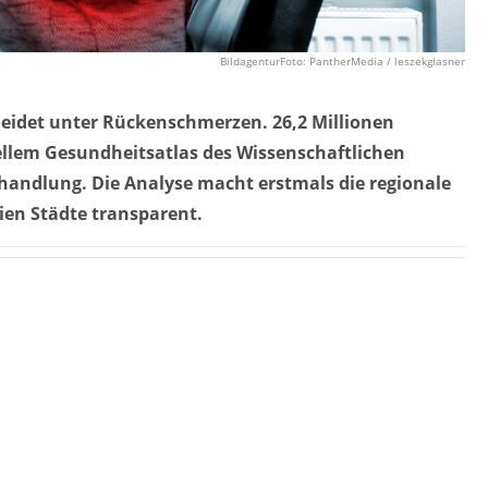
BildagenturFoto: PantherMedia / leszekglasner
leidet unter Rückenschmerzen. 26,2 Millionen
llem Gesundheitsatlas des Wissenschaftlichen
ehandlung. Die Analyse macht erstmals die regionale
eien Städte transparent.