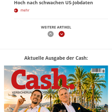
Hoch nach schwachen US-Jobdaten
mehr
WEITERE ARTIKEL
zurück
weiter
Aktuelle Ausgabe der Cash:
Vermieter-Zutritt: Wann Mieter
die Wohnung öffnen müssen
mehr
Goldpreis erreicht Sieben-Wochen-
Hoch nach schwachen US-Jobdaten
mehr