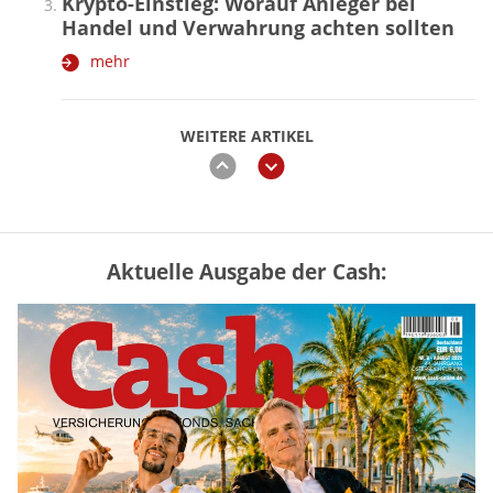
Krypto-Einstieg: Worauf Anleger bei
Handel und Verwahrung achten sollten
mehr
WEITERE ARTIKEL
zurück
weiter
Aktuelle Ausgabe der Cash:
Vermieter-Zutritt: Wann Mieter
die Wohnung öffnen müssen
mehr
Goldpreis erreicht Sieben-Wochen-
Hoch nach schwachen US-Jobdaten
mehr